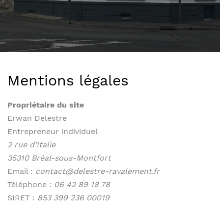
Mentions légales
Propriétaire du site
Erwan Delestre
Entrepreneur individuel
2 rue d'Italie
35310 Bréal-sous-Montfort
Email :
contact@delestre-ravalement.fr
Téléphone :
06 42 89 18 78
SIRET :
853 399 236 00019